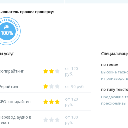
ьзователь прошел проверку:
ы услуг
Специализац
по темам
от 120
Копирайтинг
Высокие технол
руб.
и производст
Рерайтинг
от 90 руб.
по типу текст
Продающие т
от 120
SEO-копирайтинг
пресс-релизы
руб.
Перевод аудио в
от 100
текст
руб.