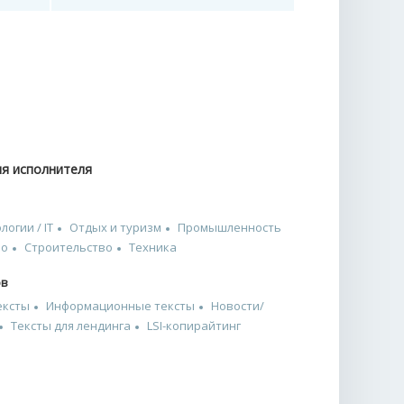
ия исполнителя
огии / IT
Отдых и туризм
Промышленность
во
Строительство
Техника
ов
ексты
Информационные тексты
Новости/
Тексты для лендинга
LSI-копирайтинг