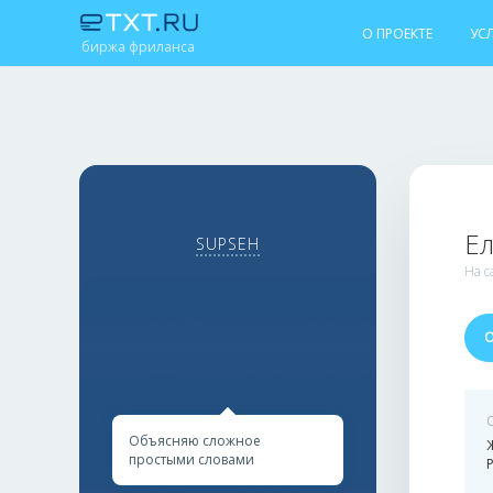
О ПРОЕКТЕ
УС
биржа фриланса
Е
SUPSEH
На с
Объясняю сложное
простыми словами