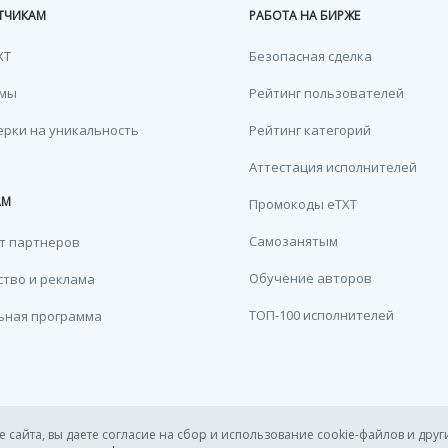
ТЧИКАМ
РАБОТА НА БИРЖЕ
XT
Безопасная сделка
емы
Рейтинг пользователей
ерки на уникальность
Рейтинг категорий
Аттестация исполнителей
АМ
Промокоды eTXT
Самозанятым
т партнеров
Обучение авторов
тво и реклама
ТОП-100 исполнителей
ьная программа
сайта, вы даете согласие на сбор и использование cookie-файлов и други