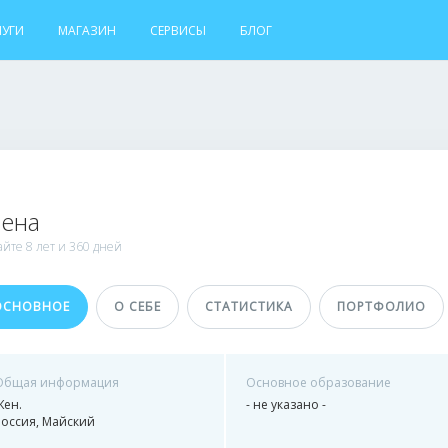
ЛУГИ
МАГАЗИН
СЕРВИСЫ
БЛОГ
лена
айте
8 лет и
360 дней
ОСНОВНОЕ
О СЕБЕ
СТАТИСТИКА
ПОРТФОЛИО
Общая информация
Основное образование
Жен.
- не указано -
Россия, Майский