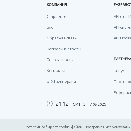
КОМПАНИЯ
РАЗРАБО
О проекте
API от eT
Блог
API сист
Обратная связь
API Пров
Вопросы и ответы
ПАРТНЕР
Безопасность
Контакты
Бонусы о
eTXT для юрлиц
Партнерс
Реферал
21:12
GMT +3
7.08.2026
Этот сайт собирает cookie-файлы. Продолжая использование 