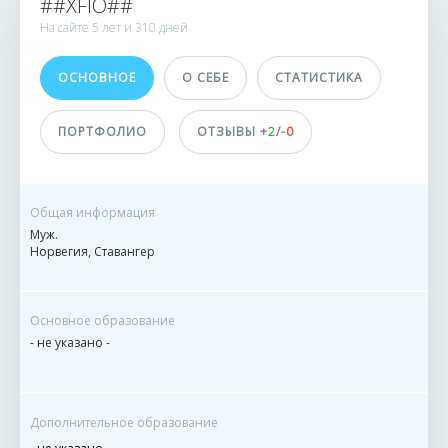
##ХFIO##
1 заказ
На сайте
5 лет и
310 дней
0 сделок
ОСНОВНОЕ
О СЕБЕ
СТАТИСТИКА
Принимает оплату
не указано
ПОРТФОЛИО
ОТЗЫВЫ +
2
/-
0
Общая информация
Муж.
Норвегия, Ставангер
Основное образование
- не указано -
Дополнительное образование