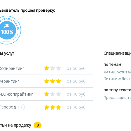
ьзователь прошел проверку:
ы услуг
Специализац
по темам
Копирайтинг
от 50 руб.
Дети/Воспита
Питание/Дие
Рерайтинг
от 50 руб.
по типу текст
SEO-копирайтинг
от 70 руб.
Продающие т
Перевод
?
от 70 руб.
тьи на продажу
0