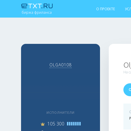
О ПРОЕКТЕ
УС
биржа фриланса
O
OLGA0108
На с
ИСПОЛНИТЕЛИ
105 300