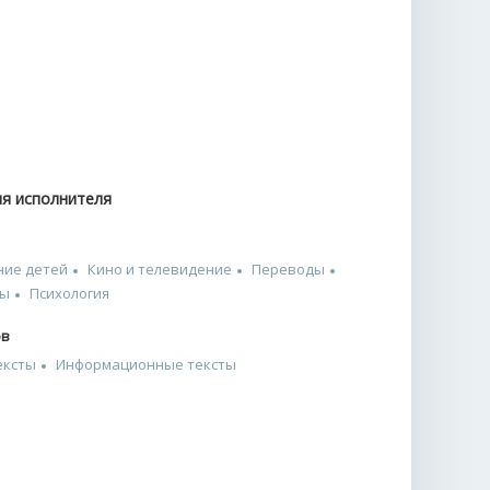
ия исполнителя
ние детей
Кино и телевидение
Переводы
ты
Психология
ов
ексты
Информационные тексты