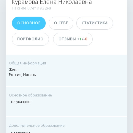
Курамова Елена Николаевна
1 заказ
На сайте
6 лет и
93 дня
0 сделок
ОСНОВНОЕ
О СЕБЕ
СТАТИСТИКА
Принимает оплату
не указано
ПОРТФОЛИО
ОТЗЫВЫ +
1
/-
0
Общая информация
Жен.
Россия, Нягань
Основное образование
- не указано -
Дополнительное образование