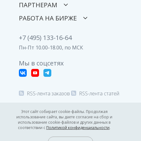
ПАРТНЕРАМ
РАБОТА НА БИРЖЕ
+7 (495) 133-16-64
Пн-Пт 10.00-18.00, по МСК
Мы в соцсетях
RSS-лента заказов
RSS-лента статей
© 2008-2026 Все права защищены.
Этот сайт собирает cookie-файлы. Продолжая
использование сайта, вы даете согласие на сбор и
Политика конфиденциальности
использование cookie-файлов и других данных в
соответствии с
Политикой конфиденциальности
.
09:16
GMT +3
7.08.2026