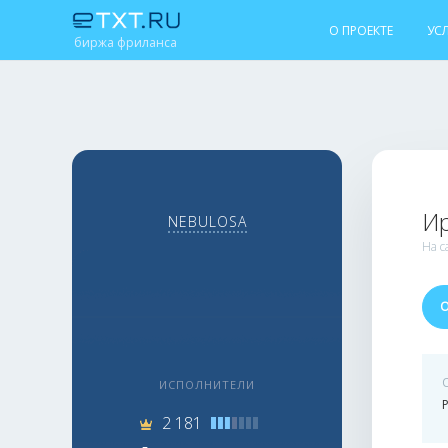
О ПРОЕКТЕ
УС
биржа фриланса
И
NEBULOSA
На с
ИСПОЛНИТЕЛИ
2 181