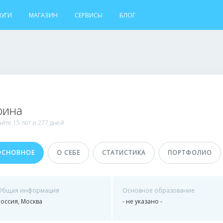
ЛУГИ
МАГАЗИН
СЕРВИСЫ
БЛОГ
рина
айте
15 лет и
277 дней
ОСНОВНОЕ
О СЕБЕ
СТАТИСТИКА
ПОРТФОЛИО
Общая информация
Основное образование
Россия, Москва
- не указано -