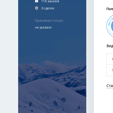
116 заказов
0 сделок
Пол
Принимает оплату
не указано
Вид
Ста