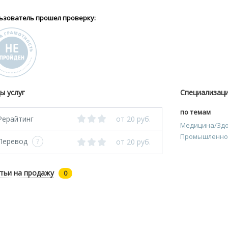
ьзователь прошел проверку:
ы услуг
Специализац
по темам
Рерайтинг
от 20 руб.
Медицина/Зд
Промышленнос
Перевод
?
от 20 руб.
тьи на продажу
0