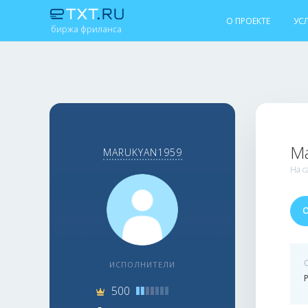
О ПРОЕКТЕ
УС
биржа фриланса
Ма
MARUKYAN1959
На с
ИСПОЛНИТЕЛИ
500