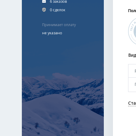
6 заказов
0 сделок
Пол
Принимает оплату
не указано
Вид
Ста