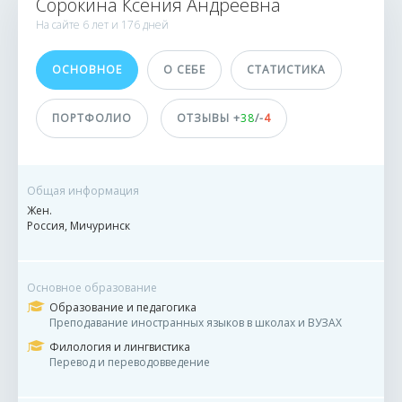
Сорокина Ксения Андреевна
2388 заказов
На сайте
6 лет и
176 дней
40 сделок
ОСНОВНОЕ
О СЕБЕ
СТАТИСТИКА
Принимает оплату
На карту
ПОРТФОЛИО
ОТЗЫВЫ +
38
/-
4
На баланс eTXT
ДОСТИЖЕНИЯ
Общая информация
ПОЛЬЗОВАТЕЛЯ
Жен.
Россия, Мичуринск
Основное образование
Образование и педагогика
Преподавание иностранных языков в школах и ВУЗАХ
Филология и лингвистика
Перевод и переводовведение