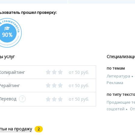
ьзователь прошел проверку:
ы услуг
Специализац
по темам
Копирайтинг
от 50 руб.
Литература
Реклама
Рерайтинг
от 50 руб.
по типу текст
Перевод
?
от 50 руб.
Продающие т
соцсетей
О
тьи на продажу
2