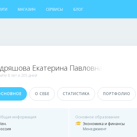
ЛУГИ
МАГАЗИН
СЕРВИСЫ
БЛОГ
дряшова Екатерина Павловна
айте
8 лет и
205 дней
ОСНОВНОЕ
О СЕБЕ
СТАТИСТИКА
ПОРТФОЛИО
Общая информация
Основное образование
Жен.
Экономика и финансы
Россия
Менеджмент