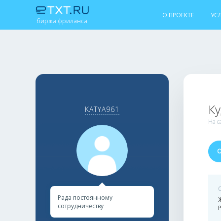
О ПРОЕКТЕ
УС
биржа фриланса
Ку
KATYA961
На с
Рада постоянному
сотрудничеству