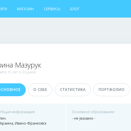
ЛУГИ
МАГАЗИН
СЕРВИСЫ
БЛОГ
ина Мазурук
айте
10 лет и
26 дней
ОСНОВНОЕ
О СЕБЕ
СТАТИСТИКА
ПОРТФОЛИО
Общая информация
Основное образование
Жен.
- не указано -
Украина, Ивано-Франковск