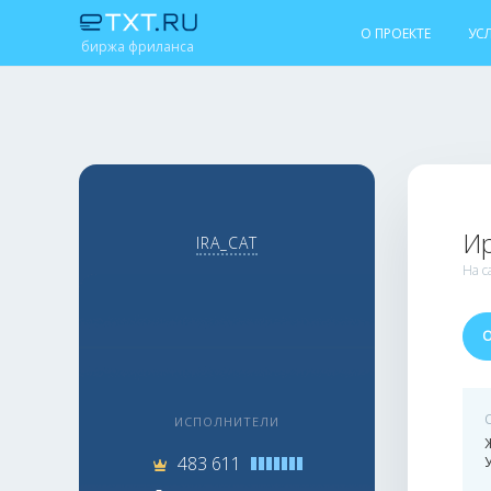
О ПРОЕКТЕ
УС
биржа фриланса
Ир
IRA_CAT
На с
ИСПОЛНИТЕЛИ
483 611