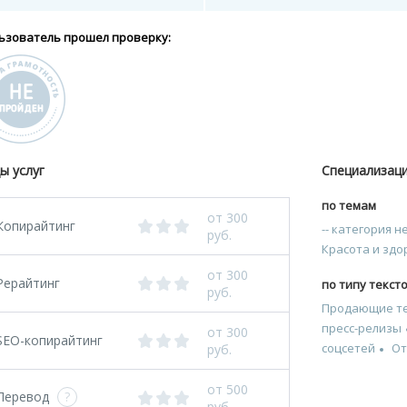
ьзователь прошел проверку:
ы услуг
Специализац
по темам
от 300
Копирайтинг
-- категория 
руб.
Красота и здо
от 300
Рерайтинг
по типу текст
руб.
Продающие т
пресс-релизы
от 300
SEO-копирайтинг
соцсетей
О
руб.
от 500
Перевод
?
руб.