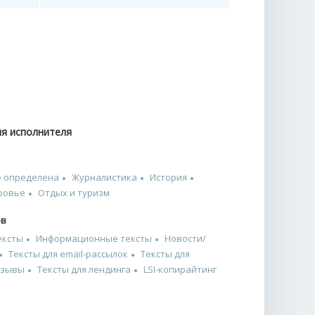
ия исполнителя
не определена
Журналистика
История
ровье
Отдых и туризм
ов
ексты
Информационные тексты
Новости/
Тексты для email-рассылок
Тексты для
тзывы
Тексты для лендинга
LSI-копирайтинг