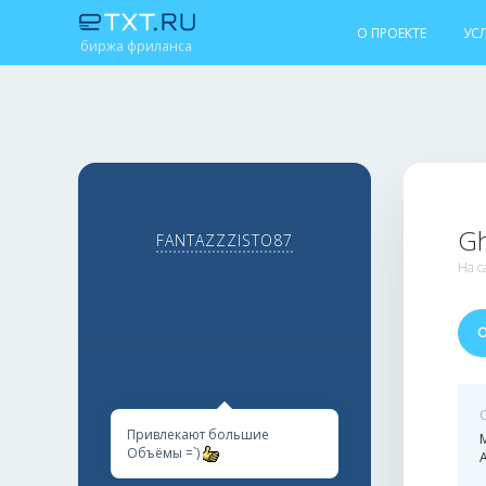
О ПРОЕКТЕ
УС
биржа фриланса
Gh
FANTAZZZISTO87
На с
Привлекают большие
М
Объёмы =`)