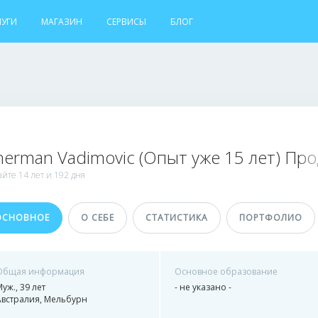
ЛУГИ
МАГАЗИН
СЕРВИСЫ
БЛОГ
erman Vadimovic (Опыт уже 15 лет) Пр
айте
14 лет и
192 дня
ОСНОВНОЕ
О СЕБЕ
СТАТИСТИКА
ПОРТФОЛИО
Общая информация
Основное образование
уж., 39 лет
- не указано -
Австралия, Мельбурн