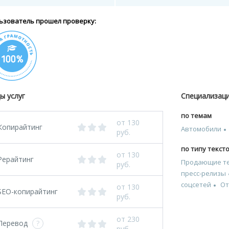
ьзователь прошел проверку:
ы услуг
Специализац
по темам
от 130
Копирайтинг
Автомобили
руб.
по типу текст
от 130
Рерайтинг
Продающие т
руб.
пресс-релизы
соцсетей
О
от 130
SEO-копирайтинг
руб.
от 230
Перевод
?
руб.