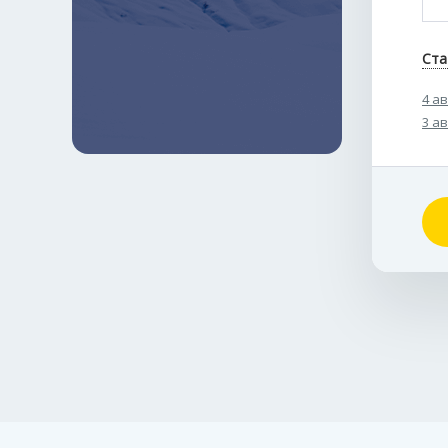
Ста
4 а
3 а