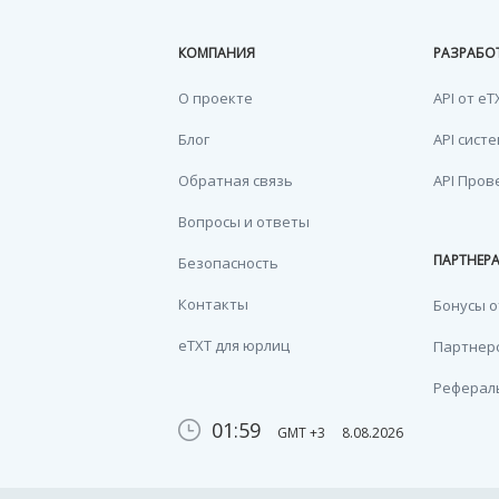
КОМПАНИЯ
РАЗРАБО
О проекте
API от eT
Блог
API сист
Обратная связь
API Пров
Вопросы и ответы
ПАРТНЕР
Безопасность
Контакты
Бонусы о
eTXT для юрлиц
Партнерс
Реферал
01:59
GMT +3
8.08.2026