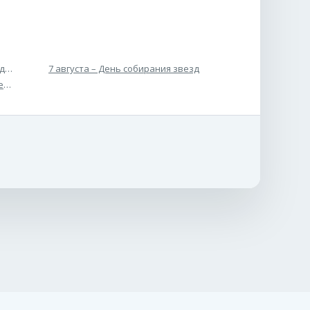
 дыни
7 августа – День собирания звезд
ень биодизеля