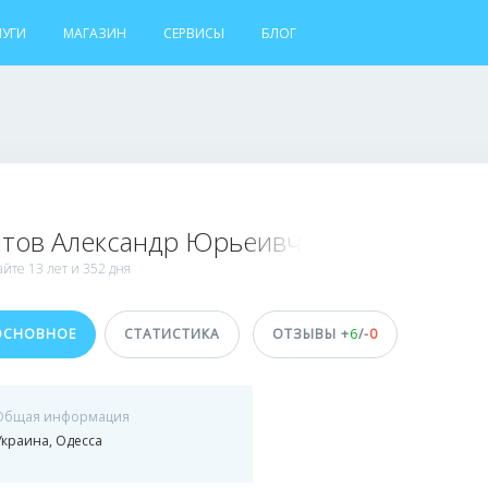
ЛУГИ
МАГАЗИН
СЕРВИСЫ
БЛОГ
итов Александр Юрьеивч
айте
13 лет и
352 дня
ОСНОВНОЕ
СТАТИСТИКА
ОТЗЫВЫ +
6
/-
0
Общая информация
Украина, Одесса