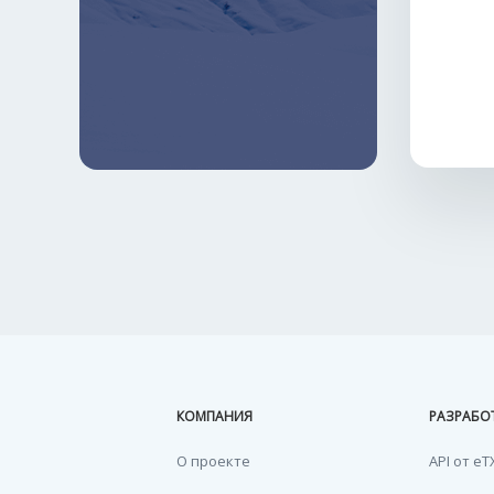
КОМПАНИЯ
РАЗРАБО
О проекте
API от eT