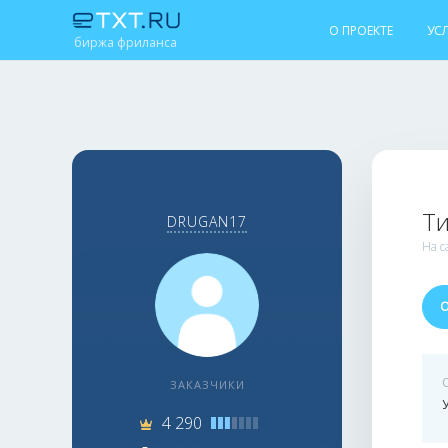
О ПРОЕКТЕ
УС
биржа фриланса
Т
DRUGAN17
На с
ЗАКАЗЧИКИ
4 290