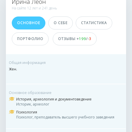
Ирина Леон
1881 заказ
На сайте
12 лет и
241 день
0 сделок
ОСНОВНОЕ
О СЕБЕ
СТАТИСТИКА
Принимает оплату
не указано
ПОРТФОЛИО
ОТЗЫВЫ +
199
/-
3
ДОСТИЖЕНИЯ
ПОЛЬЗОВАТЕЛЯ
Общая информация
Жен.
Основное образование
История, археология и документоведение
Историк, археолог
Психология
Психолог, преподаватель высшего учебного заведения