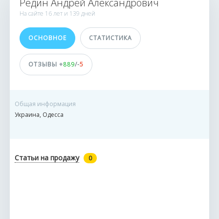
Редин Андрей Александрович
36885 заказов
На сайте
16 лет и
139 дней
0 сделок
ОСНОВНОЕ
СТАТИСТИКА
ДОСТИЖЕНИЯ
ОТЗЫВЫ +
889
/-
5
ПОЛЬЗОВАТЕЛЯ
Общая информация
Украина, Одесса
Статьи на продажу
0