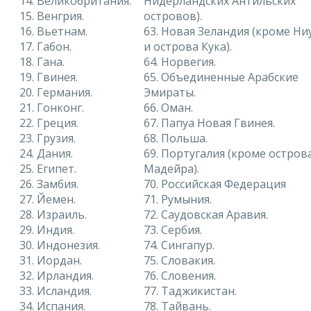
14. Великобритания.
Нидерландских Антильских
15. Венгрия.
островов).
16. Вьетнам.
63. Новая Зеландия (кроме Ни
17. Габон.
и острова Кука).
18. Гана.
64. Норвегия.
19. Гвинея.
65. Объединенные Арабские
20. Германия.
Эмираты.
21. Гонконг.
66. Оман.
22. Греция.
67. Папуа Новая Гвинея.
23. Грузия.
68. Польша.
24. Дания.
69. Португалия (кроме остров
25. Египет.
Мадейра).
26. Замбия.
70. Российская Федерация
27. Йемен.
71. Румыния.
28. Израиль.
72. Саудовская Аравия.
29. Индия.
73. Сербия.
30. Индонезия.
74. Сингапур.
31. Иордан.
75. Словакия.
32. Ирландия.
76. Словения.
33. Исландия.
77. Таджикистан.
34. Испания.
78. Тайвань.