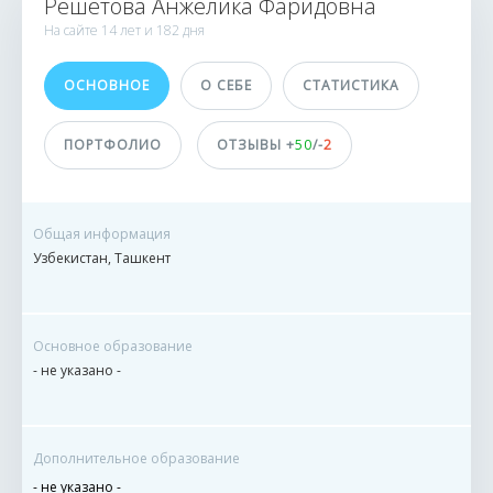
Решетова Анжелика Фаридовна
346 заказов
На сайте
14 лет и
182 дня
0 сделок
ОСНОВНОЕ
О СЕБЕ
СТАТИСТИКА
Принимает оплату
не указано
ПОРТФОЛИО
ОТЗЫВЫ +
50
/-
2
Общая информация
Узбекистан, Ташкент
Основное образование
- не указано -
Дополнительное образование
- не указано -