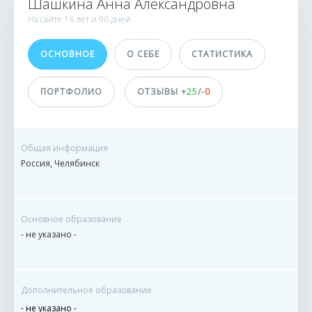
Шашкина Анна Александровна
77 заказов
На сайте
16 лет и
96 дней
0 сделок
ОСНОВНОЕ
О СЕБЕ
СТАТИСТИКА
Принимает оплату
не указано
ПОРТФОЛИО
ОТЗЫВЫ +
25
/-
0
Общая информация
Россия, Челябинск
Основное образование
- не указано -
Дополнительное образование
- не указано -