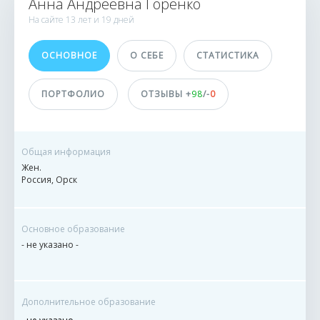
Анна Андреевна Горенко
ИСПОЛНИТЕЛИ
На сайте
13 лет и
19 дней
351 164
ОСНОВНОЕ
О СЕБЕ
СТАТИСТИКА
4778 заказов
1 сделка
ПОРТФОЛИО
ОТЗЫВЫ +
98
/-
0
Принимает оплату
На карту
Общая информация
На баланс eTXT
Жен.
Россия, Орск
ДОСТИЖЕНИЯ
ПОЛЬЗОВАТЕЛЯ
Основное образование
- не указано -
Дополнительное образование