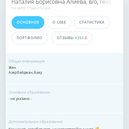
Наталия Борисовна Алиева, в/о, геофизик, 
ИСПОЛНИТЕЛИ
На сайте
3 года и
54 дня
7 239
ОСНОВНОЕ
О СЕБЕ
СТАТИСТИКА
1420 заказов
0 сделок
ПОРТФОЛИО
ОТЗЫВЫ +
35
/-
2
Принимает оплату
На баланс eTXT
Общая информация
Жен.
Азербайджан, Баку
ДОСТИЖЕНИЯ
ПОЛЬЗОВАТЕЛЯ
Основное образование
- не указано -
Дополнительное образование